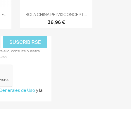
Vista rápida

E...
BOLA CHINA PELVIXCONCEPT...
36,96 €
 ello, consulte nuestra
 Uso.
 Generales de Uso
y la