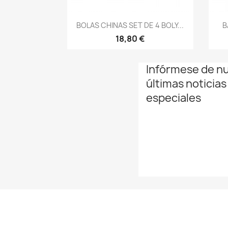
Vista rápida

BOLAS CHINAS SET DE 4 BOLY...
B
18,80 €
Infórmese de n
últimas noticias
especiales