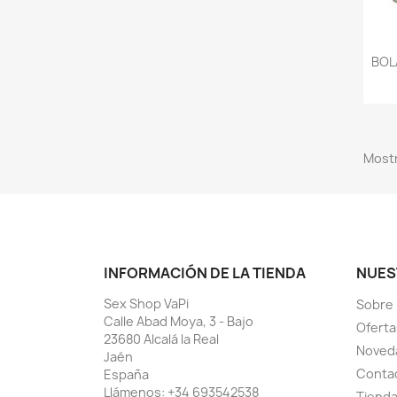
BOL
Mostr
INFORMACIÓN DE LA TIENDA
NUES
Sex Shop VaPi
Sobre
Calle Abad Moya, 3 - Bajo
Oferta
23680 Alcalá la Real
Noved
Jaén
Conta
España
Llámenos:
+34 693542538
Tiend