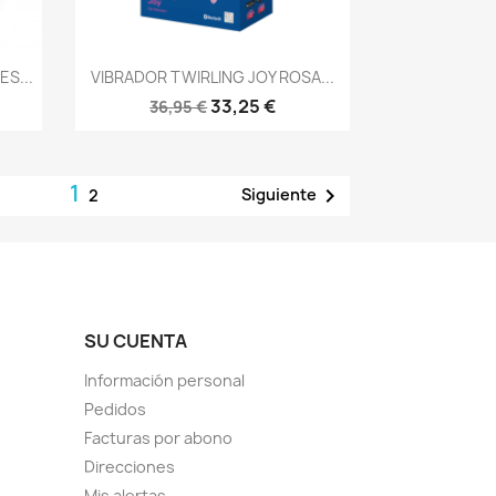
Vista rápida

S...
VIBRADOR TWIRLING JOY ROSA...
33,25 €
36,95 €
1

Siguiente
2
SU CUENTA
Información personal
Pedidos
Facturas por abono
Direcciones
Mis alertas