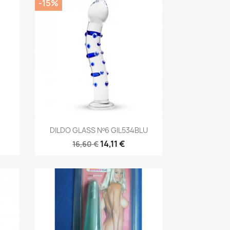
-15%
Vista rápida

DILDO GLASS Nº6 GIL534BLU
14,11 €
16,60 €