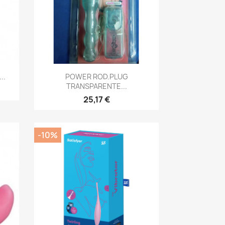
Vista rápida

..
POWER ROD.PLUG
TRANSPARENTE...
25,17 €
-10%