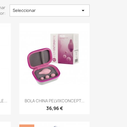
nar

Seleccionar
or:
Vista rápida

E...
BOLA CHINA PELVIXCONCEPT...
36,96 €