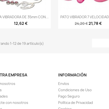
Vista rápida
Vista rápida


A VIBRADORA DE 35mm CON...
PATO VIBRADOR 7 VELOCIDADE
12,62 €
21,78 €
24,20 €
ando 1-12 de 19 artículo(s)
TRA EMPRESA
INFORMACIÓN
 nosotros
Envíos
s
Condiciones de Uso
ades
Pago Seguro
cte con nosotros
Política de Privacidad
as
Cookies