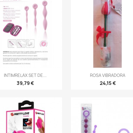
Vista rápida
Vista rápida


INTIMRELAX SET DE...
ROSA VIBRADORA
39,79 €
24,15 €