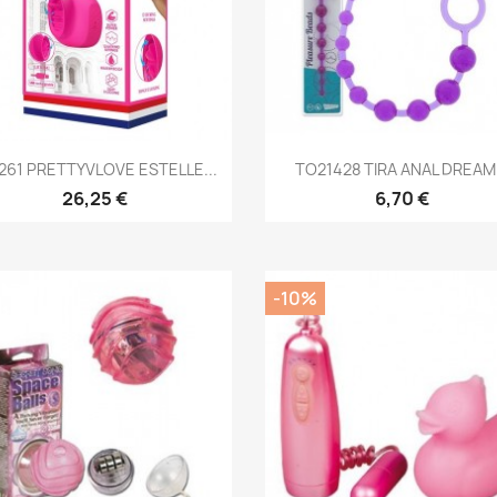
Vista rápida
Vista rápida


261 PRETTYVLOVE ESTELLE...
TO21428 TIRA ANAL DREAM.
26,25 €
6,70 €
-10%