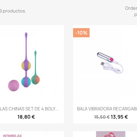
Orde
9 productos.
p
-10%
Vista rápida
Vista rápida


LAS CHINAS SET DE 4 BOLY...
BALA VIBRADORA RECARGABL
18,80 €
13,95 €
15,50 €