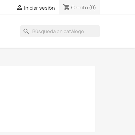
shopping_cart

Carrito
(0)
Iniciar sesión
search