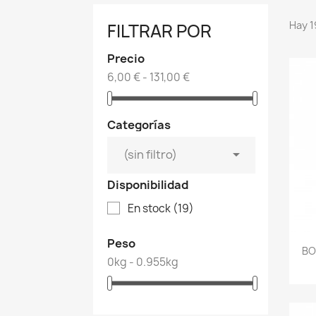
Hay 1
FILTRAR POR
Precio
6,00 € - 131,00 €
Categorías

(sin filtro)
Disponibilidad
En stock
(19)
Peso
BO
0kg - 0.955kg