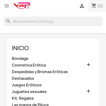
shopping_cart


(0)
search
INICIO
Bondage

Cosmetica Erótica
Despedidas y Bromas Eróticas
Destacados
Juegos Eróticos

Juguetes sexuales
Kit. Regalos
Las manos de Piluca