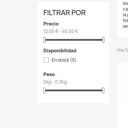
la
ca
FILTRAR POR
la
to
Precio
se
12,00 € - 40,00 €
Hay 5
Disponibilidad
En stock
(5)
Peso
0kg - 0.3kg