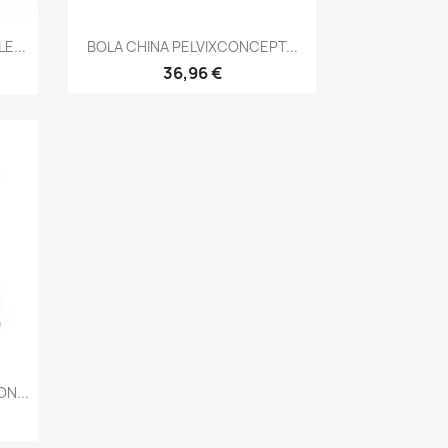
Vista rápida

E...
BOLA CHINA PELVIXCONCEPT...
36,96 €
N...