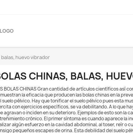
ÁLOGO
, balas, huevo vibrador
BOLAS CHINAS, BALAS, HUE
S BOLAS CHINAS Gran cantidad de artículos científicos así co
muestran la eficacia que producen las bolas chinas en la prev
l suelo pélvico. Hay que tonificar el suelo pélvico pues esta mu
ercita con ejercicios específicos, se va debilitando. A lo que h
e agravan o inciden en su deterioro. Ejemplos de esto son la c
treñimiento crónico. El primer síntoma es cuando aparece la inc
alizar algún esfuerzo en la cavidad abdominal, al toser, reír o 
nsigo pequeños escapes de orina. Esta debilidad del suelo pélv