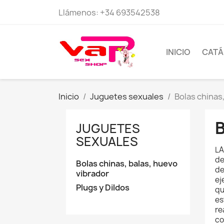
Llámenos:
+34 693542538
INICIO
CAT
Inicio
Juguetes sexuales
Bolas chinas
JUGUETES
SEXUALES
LA
de
Bolas chinas, balas, huevo
de
vibrador
ej
Plugs y Dildos
qu
es
re
co