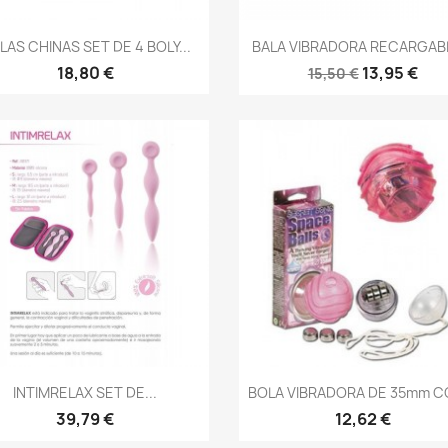
Vista rápida
Vista rápida


LAS CHINAS SET DE 4 BOLY...
BALA VIBRADORA RECARGABL
18,80 €
13,95 €
15,50 €
Vista rápida
Vista rápida


INTIMRELAX SET DE...
BOLA VIBRADORA DE 35mm CO
39,79 €
12,62 €