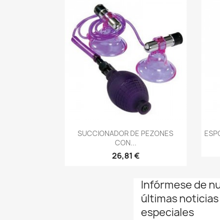
Vista rápida

SUCCIONADOR DE PEZONES
ESP
CON...
26,81 €
Infórmese de n
últimas noticias
especiales