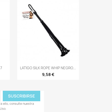
Vista rápida

7
LATIGO SILK ROPE WHIP NEGRO...
9,58 €
 ello, consulte nuestra
 Uso.