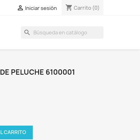
shopping_cart

Carrito
(0)
Iniciar sesión
search
DE PELUCHE 6100001
AL CARRITO