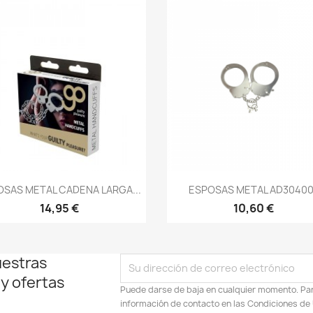
Vista rápida
Vista rápida


OSAS METAL CADENA LARGA...
ESPOSAS METAL AD30400
14,95 €
10,60 €
uestras
 y ofertas
Puede darse de baja en cualquier momento. Para
información de contacto en las Condiciones de