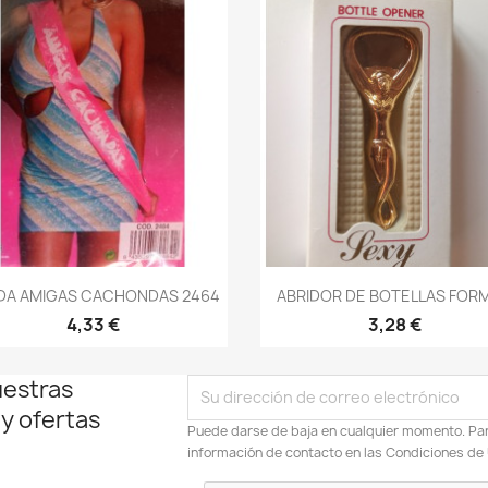
Vista rápida
Vista rápida


DA AMIGAS CACHONDAS 2464
ABRIDOR DE BOTELLAS FORM
4,33 €
3,28 €
uestras
 y ofertas
Puede darse de baja en cualquier momento. Para
información de contacto en las Condiciones de