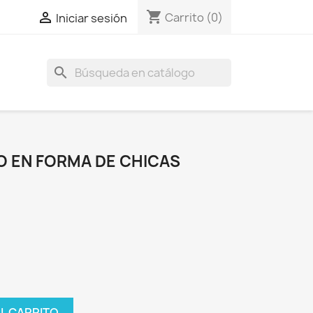
shopping_cart

Carrito
(0)
Iniciar sesión
search
O EN FORMA DE CHICAS
AL CARRITO