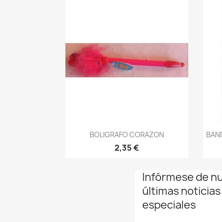
Vista rápida

BOLIGRAFO CORAZON
BAN
2,35 €
Infórmese de n
últimas noticias
especiales