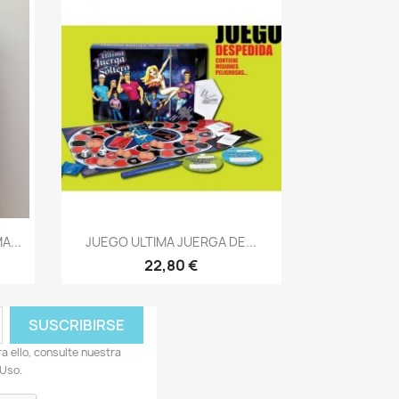
Vista rápida

A...
JUEGO ULTIMA JUERGA DE...
22,80 €
 ello, consulte nuestra
 Uso.