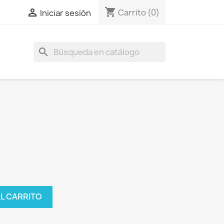
shopping_cart

Carrito
(0)
Iniciar sesión
search
AL CARRITO