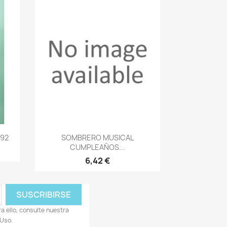
Vista rápida

592
SOMBRERO MUSICAL
CUMPLEAÑOS...
6,42 €
 ello, consulte nuestra
 Uso.