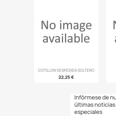
Vista rápida

COTILLON DESPEDIDA SOLTERO
22,25 €
Infórmese de n
últimas noticias
especiales