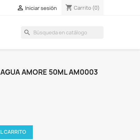
shopping_cart

Carrito
(0)
Iniciar sesión
search
 AGUA AMORE 50ML AM0003
AL CARRITO