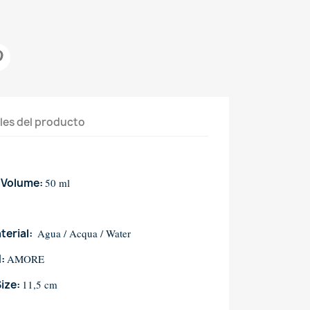
les del producto
 Volume:
50 ml
:
terial:
Agua / Acqua / Water
d:
AMORE
Size:
11,5 cm
: