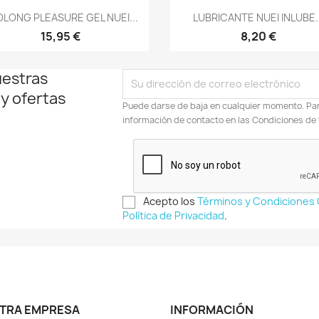
Vista rápida
Vista rápida


LONG PLEASURE GEL NUEI...
LUBRICANTE NUEI INLUBE..
15,95 €
8,20 €
uestras
 y ofertas
Puede darse de baja en cualquier momento. Para
información de contacto en las Condiciones de
Acepto los
Términos y Condiciones
Política de Privacidad
.
TRA EMPRESA
INFORMACIÓN