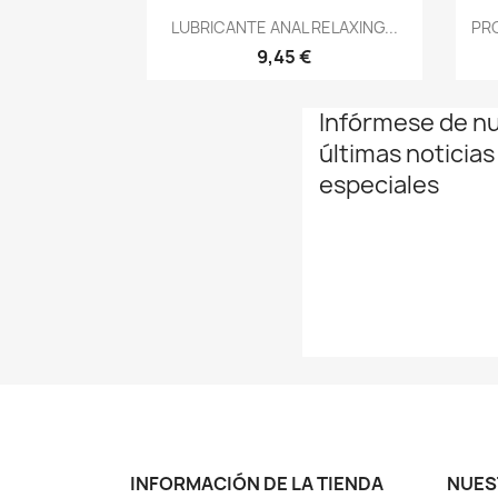
Vista rápida

LUBRICANTE ANAL RELAXING...
PRO
9,45 €
Infórmese de n
últimas noticias
especiales
INFORMACIÓN DE LA TIENDA
NUES