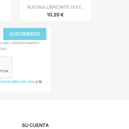
Vista rápida

.
NU51349 LUBRICANTE HOLY...
10,20 €
 ello, consulte nuestra
 Uso.
 Generales de Uso
y la
SU CUENTA